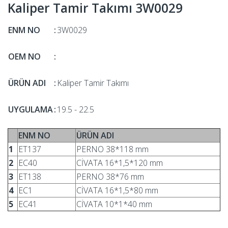
Kaliper Tamir Takımı 3W0029
ENM NO
:
3W0029
OEM NO
:
ÜRÜN ADI
:
Kaliper Tamir Takımı
UYGULAMA
:
19.5 - 22.5
ENM NO
ÜRÜN ADI
1
ET137
PERNO 38*118 mm
2
EC40
CİVATA 16*1,5*120 mm
3
ET138
PERNO 38*76 mm
4
EC1
CİVATA 16*1,5*80 mm
5
EC41
CİVATA 10*1*40 mm