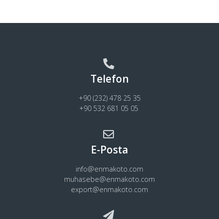
Telefon
+90 (232) 478 25 35
+90 532 681 05 05
E-Posta
info@enmakoto.com
muhasebe@enmakoto.com
export@enmakoto.com