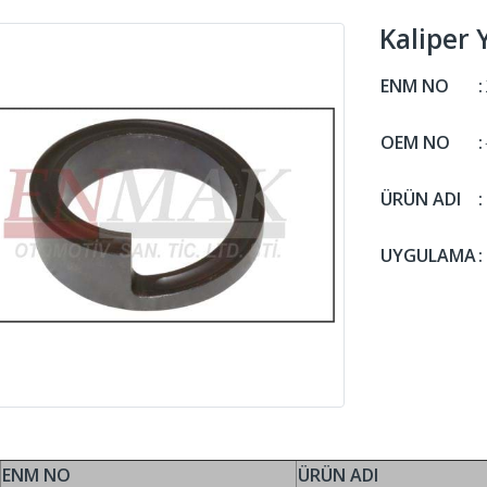
Kaliper 
ENM NO
:
OEM NO
:
ÜRÜN ADI
:
UYGULAMA
:
ENM NO
ÜRÜN ADI