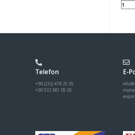
1
Telefon
E-P
+90 (232) 478 25 35
info
+90 532 681 05 05
muha
expo