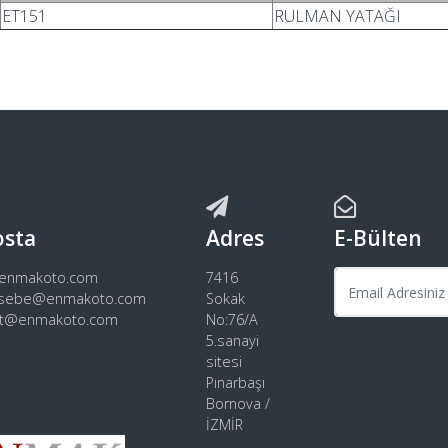
ET151
RULMAN YATAĞI
osta
Adres
E-Bülten
@enmakoto.com
7416
sebe@enmakoto.com
Sokak
rt@enmakoto.com
No:76/A
5.sanayi
sitesi
Pınarbaşı
Bornova /
İZMİR