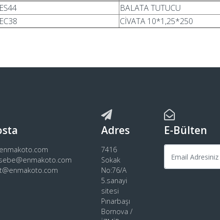
ES44
BALATA TUTUCU
EC38
CİVATA 10*1,25*250
osta
Adres
E-Bülten
@enmakoto.com
7416
sebe@enmakoto.com
Sokak
rt@enmakoto.com
No:76/A
5.sanayi
sitesi
Pınarbaşı
Bornova /