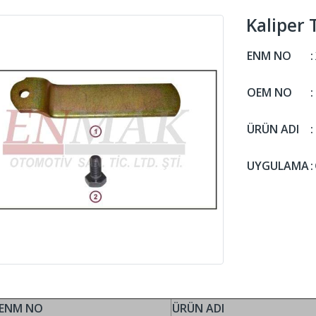
Kaliper
ENM NO
:
OEM NO
:
ÜRÜN ADI
:
UYGULAMA
:
ENM NO
ÜRÜN ADI