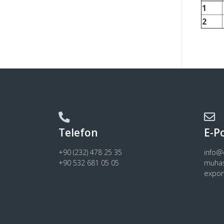
1
2
Telefon
E-P
+90 (232) 478 25 35
info
+90 532 681 05 05
muha
expo