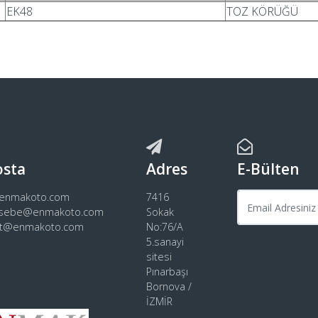
EK48
TOZ KÖRÜĞÜ
osta
Adres
E-Bülten
@enmakoto.com
7416
sebe@enmakoto.com
Sokak
rt@enmakoto.com
No:76/A
5.sanayi
sitesi
Pınarbaşı
Bornova /
İZMİR