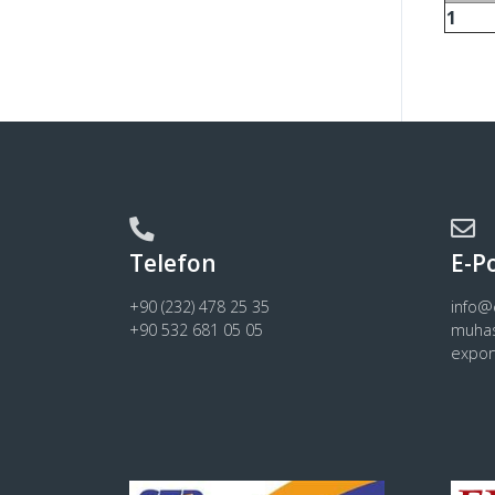
1
Telefon
E-P
+90 (232) 478 25 35
info
+90 532 681 05 05
muha
expo