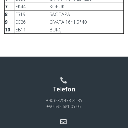
7
EK44
KÖRÜK
8
ES19
SAC TAPA
9
EC26
CİVATA 16*1,5*40
10
EB11
BURÇ
Telefon
+90 (232) 478 25 35
+90 532 681 05 05