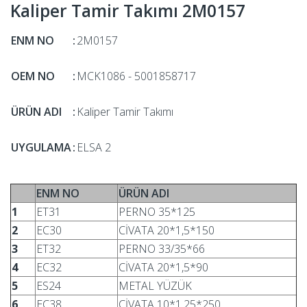
Kaliper Tamir Takımı 2M0157
ENM NO
:
2M0157
OEM NO
:
MCK1086 - 5001858717
ÜRÜN ADI
:
Kaliper Tamir Takımı
UYGULAMA
:
ELSA 2
ENM NO
ÜRÜN ADI
1
ET31
PERNO 35*125
2
EC30
CİVATA 20*1,5*150
3
ET32
PERNO 33/35*66
4
EC32
CİVATA 20*1,5*90
5
ES24
METAL YÜZÜK
6
EC38
CİVATA 10*1,25*250