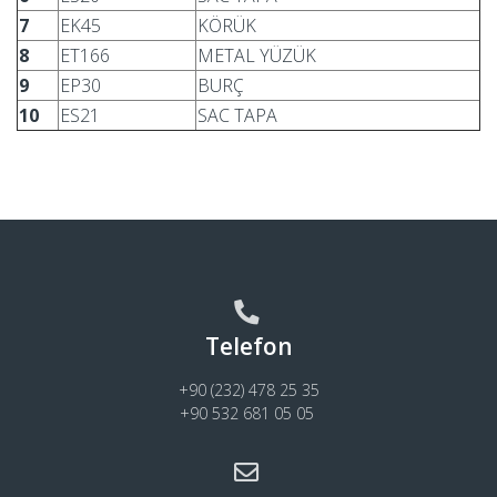
7
EK45
KÖRÜK
8
ET166
METAL YÜZÜK
9
EP30
BURÇ
10
ES21
SAC TAPA
Telefon
+90 (232) 478 25 35
+90 532 681 05 05