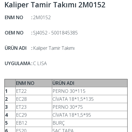
Kaliper Tamir Takımı 2M0152
ENM NO
:
2M0152
OEM NO
:
SJ4052 - 5001845385
ÜRÜN ADI
:
Kaliper Tamir Takımı
UYGULAMA
:
C LISA
ENM NO
ÜRÜN ADI
1
ET22
PERNO 30*115
2
EC28
CİVATA 18*1,5*135
3
ET23
PERNO 30*75
4
EC29
CİVATA 18*1,5*95
5
EB12
BURÇ
6
ES20
SAC TAPA