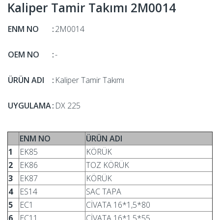
Kaliper Tamir Takımı 2M0014
ENM NO
:
2M0014
OEM NO
:
-
ÜRÜN ADI
:
Kaliper Tamir Takımı
UYGULAMA
:
DX 225
ENM NO
ÜRÜN ADI
1
EK85
KÖRÜK
2
EK86
TOZ KÖRÜK
3
EK87
KÖRÜK
4
ES14
SAC TAPA
5
EC1
CİVATA 16*1,5*80
6
EC11
CİVATA 16*1,5*55