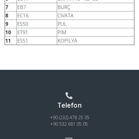
7
EB7
BURÇ
8
EC16
CİVATA
9
ES50
PUL
10
ET91
PİM
11
ES51
KOPİLYA
Telefon
+90 (232) 478 25 35
+90 532 681 05 05