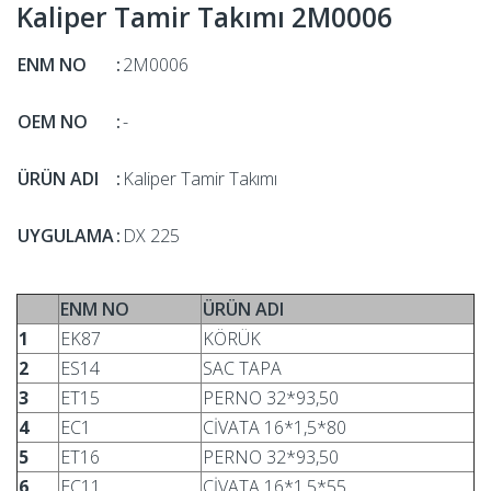
Kaliper Tamir Takımı 2M0006
ENM NO
:
2M0006
OEM NO
:
-
ÜRÜN ADI
:
Kaliper Tamir Takımı
UYGULAMA
:
DX 225
ENM NO
ÜRÜN ADI
1
EK87
KÖRÜK
2
ES14
SAC TAPA
3
ET15
PERNO 32*93,50
4
EC1
CİVATA 16*1,5*80
5
ET16
PERNO 32*93,50
6
EC11
CİVATA 16*1,5*55