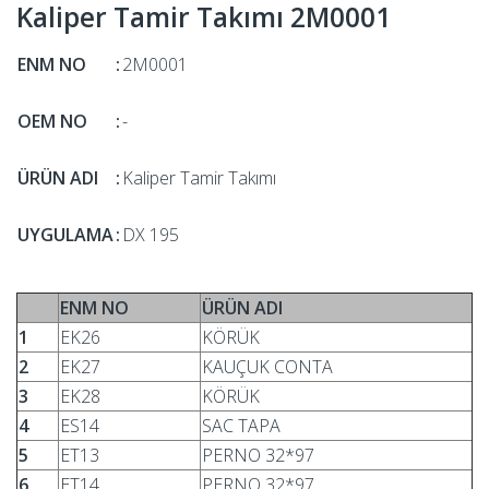
Kaliper Tamir Takımı 2M0001
ENM NO
:
2M0001
OEM NO
:
-
ÜRÜN ADI
:
Kaliper Tamir Takımı
UYGULAMA
:
DX 195
ENM NO
ÜRÜN ADI
1
EK26
KÖRÜK
2
EK27
KAUÇUK CONTA
3
EK28
KÖRÜK
4
ES14
SAC TAPA
5
ET13
PERNO 32*97
6
ET14
PERNO 32*97