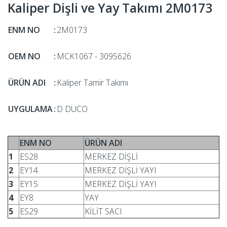
Kaliper Dişli ve Yay Takımı 2M0173
ENM NO
:
2M0173
OEM NO
:
MCK1067 - 3095626
ÜRÜN ADI
:
Kaliper Tamir Takımı
UYGULAMA
:
D DUCO
ENM NO
ÜRÜN ADI
1
ES28
MERKEZ DİŞLİ
2
EY14
MERKEZ DİŞLİ YAYI
3
EY15
MERKEZ DİŞLİ YAYI
4
EY8
YAY
5
ES29
KİLİT SACI