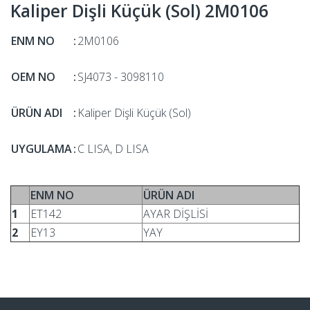
Kaliper Dişli Küçük (Sol) 2M0106
ENM NO
:
2M0106
OEM NO
:
SJ4073 - 3098110
ÜRÜN ADI
:
Kaliper Dişli Küçük (Sol)
UYGULAMA
:
C LISA, D LISA
ENM NO
ÜRÜN ADI
1
ET142
AYAR DİŞLİSİ
2
EY13
YAY