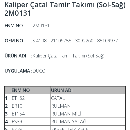
Kaliper Çatal Tamir Takımı (Sol-Sağ)
2M0131
ENM NO
:
2M0131
OEM NO
:
SJ4108 - 21109755 - 3092260 - 85109977
ÜRÜN ADI
:
Kaliper Çatal Tamir Takımı (Sol-Sağ)
UYGULAMA
:
DUCO
ENM NO
ÜRÜN ADI
1
ET162
ÇATAL
2
ER10
RULMAN
3
ET154
RULMAN MİLİ
4
ES39
RULMAN YATAĞI
5
EK39
EKSENTİRİK KEÇE