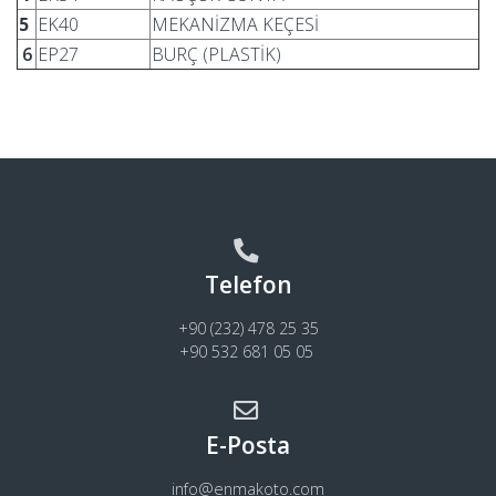
5
EK40
MEKANİZMA KEÇESİ
6
EP27
BURÇ (PLASTİK)
Telefon
+90 (232) 478 25 35
+90 532 681 05 05
E-Posta
info@enmakoto.com