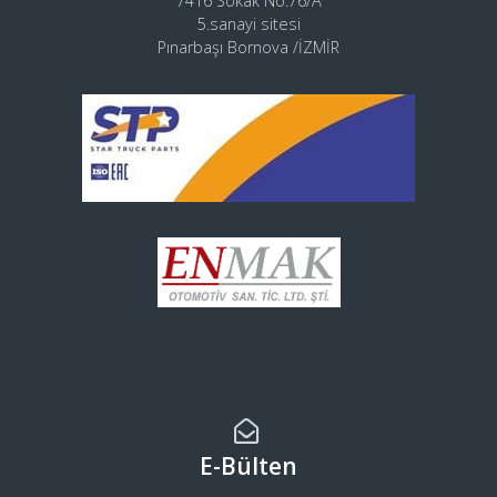
7416 Sokak No:76/A
5.sanayi sitesi
Pınarbaşı Bornova /İZMİR
E-Bülten