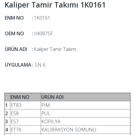
Kaliper Tamir Takımı 1K0161
ENM NO
:
1K0161
OEM NO
:
II40875F
ÜRÜN ADI
:
Kaliper Tamir Takımı
UYGULAMA
:
SN 6
ENM NO
ÜRÜN ADI
1
ET83
PİM
2
ES8
PUL
3
ES7
KOPİLYA
4
ET76
KALİBRASYON SOMUNU