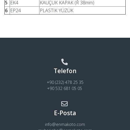
5
EK4
KAUÇUK KAPAK (Ř 38mm)
6
EP24
PLASTİK YÜZÜK
Telefon
+90 (232) 478 25 35
+90 532 681 05 05
E-Posta
info@enmakoto.com