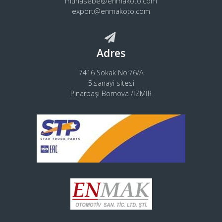
muhasebe@enmakoto.com
export@enmakoto.com
Adres
7416 Sokak No:76/A
5.sanayi sitesi
Pınarbaşı Bornova /İZMİR