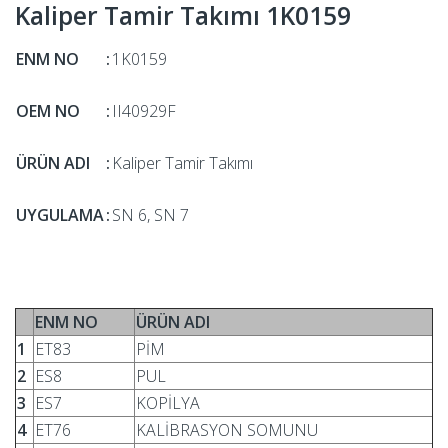
Kaliper Tamir Takımı 1K0159
ENM NO
:
1K0159
OEM NO
:
II40929F
ÜRÜN ADI
:
Kaliper Tamir Takımı
UYGULAMA
:
SN 6, SN 7
ENM NO
ÜRÜN ADI
1
ET83
PİM
2
ES8
PUL
3
ES7
KOPİLYA
4
ET76
KALİBRASYON SOMUNU