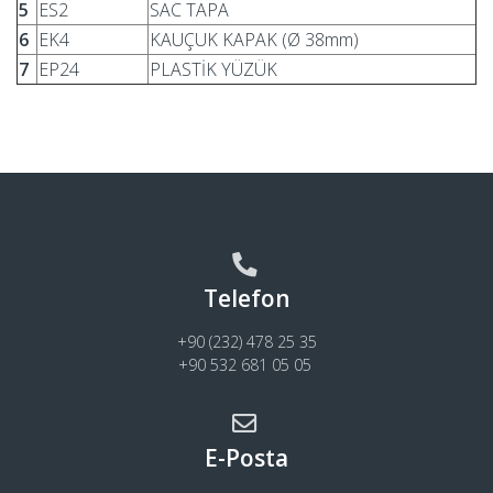
5
ES2
SAC TAPA
6
EK4
KAUÇUK KAPAK (Ø 38mm)
7
EP24
PLASTİK YÜZÜK
Telefon
+90 (232) 478 25 35
+90 532 681 05 05
E-Posta