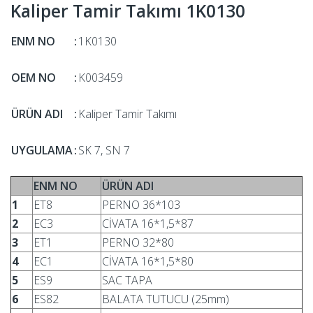
Kaliper Tamir Takımı 1K0130
ENM NO
:
1K0130
OEM NO
:
K003459
ÜRÜN ADI
:
Kaliper Tamir Takımı
UYGULAMA
:
SK 7, SN 7
ENM NO
ÜRÜN ADI
1
ET8
PERNO 36*103
2
EC3
CİVATA 16*1,5*87
3
ET1
PERNO 32*80
4
EC1
CİVATA 16*1,5*80
5
ES9
SAC TAPA
6
ES82
BALATA TUTUCU (25mm)