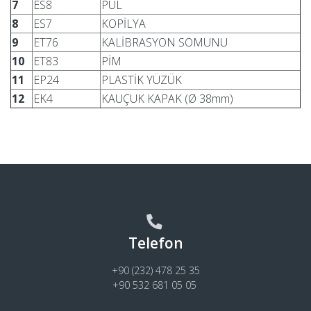
7
ES8
PUL
8
ES7
KOPİLYA
9
ET76
KALİBRASYON SOMUNU
10
ET83
PİM
11
EP24
PLASTİK YÜZÜK
12
EK4
KAUÇUK KAPAK (Ø 38mm)
Telefon
+90 (232) 478 25 35
+90 532 681 05 05