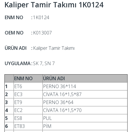
Kaliper Tamir Takımı 1K0124
ENM NO
:
1K0124
OEM NO
:
K013007
ÜRÜN ADI
:
Kaliper Tamir Takımı
UYGULAMA
:
SK 7, SN 7
ENM NO
ÜRÜN ADI
1
ET6
PERNO 36*114
2
EC3
CİVATA 16*1,5*87
3
ET9
PERNO 36*64
4
EC2
CİVATA 16*1,5*70
5
ES8
PUL
6
ET83
PİM