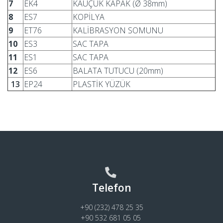
7
EK4
KAUÇUK KAPAK (Ø 38mm)
8
ES7
KOPİLYA
9
ET76
KALİBRASYON SOMUNU
10
ES3
SAC TAPA
11
ES1
SAC TAPA
12
ES6
BALATA TUTUCU (20mm)
13
EP24
PLASTİK YÜZÜK
Telefon
+90 (232) 478 25 35
+90 532 681 05 05