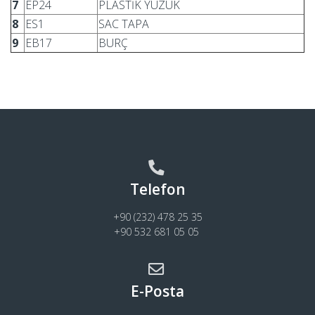
7
EP24
PLASTİK YÜZÜK
8
ES1
SAC TAPA
9
EB17
BURÇ
Telefon
+90 (232) 478 25 35
+90 532 681 05 05
E-Posta