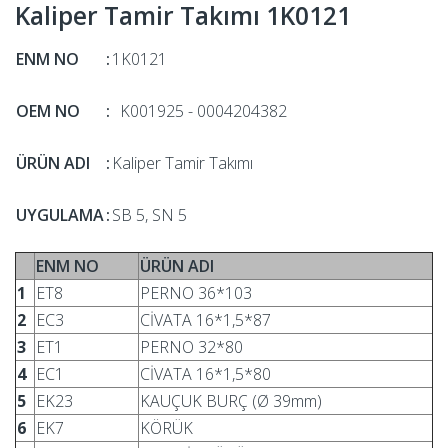
Kaliper Tamir Takımı 1K0121
ENM NO
:
1K0121
OEM NO
:
K001925 - 0004204382
ÜRÜN ADI
:
Kaliper Tamir Takımı
UYGULAMA
:
SB 5, SN 5
ENM NO
ÜRÜN ADI
1
ET8
PERNO 36*103
2
EC3
CİVATA 16*1,5*87
3
ET1
PERNO 32*80
4
EC1
CİVATA 16*1,5*80
5
EK23
KAUÇUK BURÇ (Ø 39mm)
6
EK7
KÖRÜK