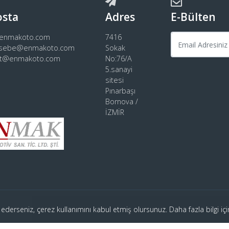
osta
Adres
E-Bülten
@enmakoto.com
7416
sebe@enmakoto.com
Sokak
rt@enmakoto.com
No:76/A
5.sanayi
sitesi
Pınarbaşı
Bornova /
İZMİR
 ederseniz, çerez kullanımını kabul etmiş olursunuz. Daha fazla bilgi iç