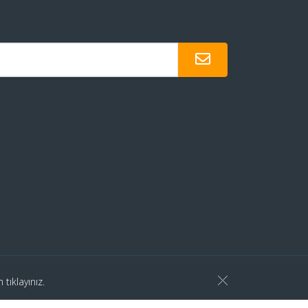
Site Haritası
Gizlilik Politikası
KVKK
in
tıklayınız.