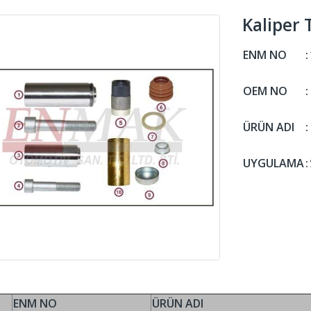
Kaliper
ENM NO
:
OEM NO
:
ÜRÜN ADI
:
UYGULAMA
:
ENM NO
ÜRÜN ADI