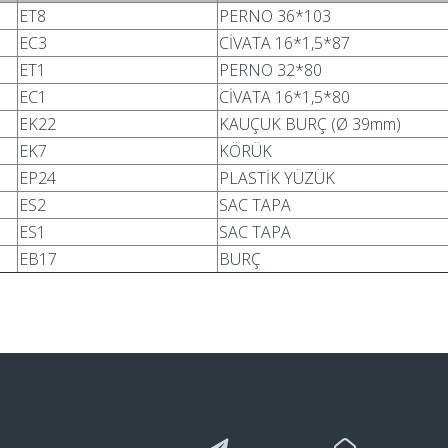
ET8
PERNO 36*103
EC3
CİVATA 16*1,5*87
ET1
PERNO 32*80
EC1
CİVATA 16*1,5*80
EK22
KAUÇUK BURÇ (Ø 39mm)
EK7
KÖRÜK
EP24
PLASTİK YÜZÜK
ES2
SAC TAPA
ES1
SAC TAPA
EB17
BURÇ