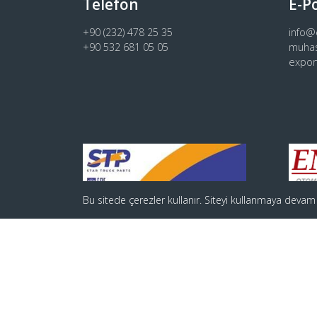
Telefon
E-P
+90 (232) 478 25 35
info
+90 532 681 05 05
muha
expo
Bu sitede çerezler kullanır. Siteyi kullanmaya devam
© 2023 Tüm Hakları Saklıdır.