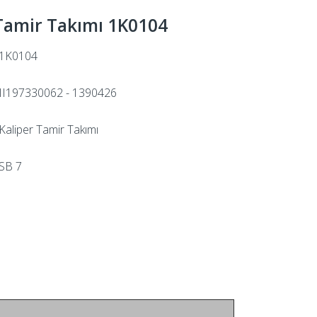
 Tamir Takımı 1K0104
1K0104
II197330062 - 1390426
Kaliper Tamir Takımı
SB 7