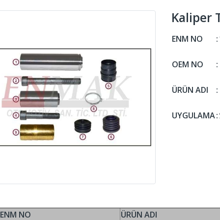
Kaliper
ENM NO
:
OEM NO
:
ÜRÜN ADI
:
UYGULAMA
:
ENM NO
ÜRÜN ADI