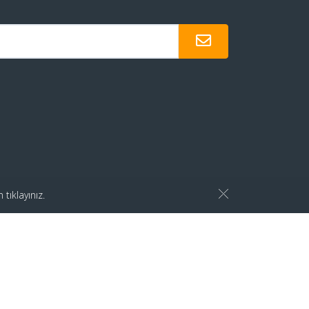
in
tıklayınız.
Site Haritası
Gizlilik Politikası
KVKK