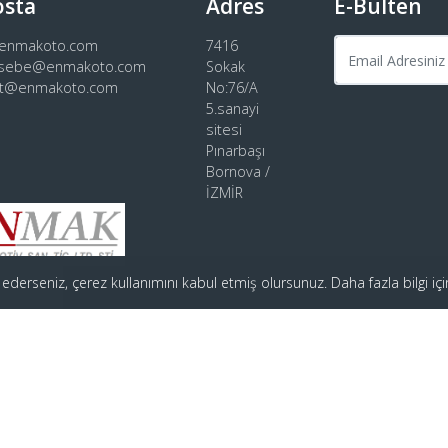
osta
Adres
E-Bülten
@enmakoto.com
7416
sebe@enmakoto.com
Sokak
rt@enmakoto.com
No:76/A
5.sanayi
sitesi
Pınarbaşı
Bornova /
İZMİR
 ederseniz, çerez kullanımını kabul etmiş olursunuz. Daha fazla bilgi iç