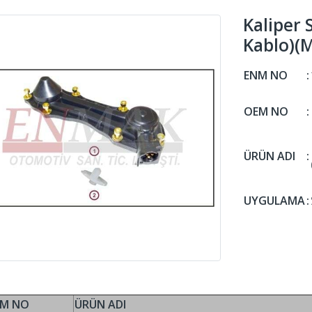
Kaliper 
Kablo)(
ENM NO
:
OEM NO
:
ÜRÜN ADI
:
UYGULAMA
:
M NO
ÜRÜN ADI