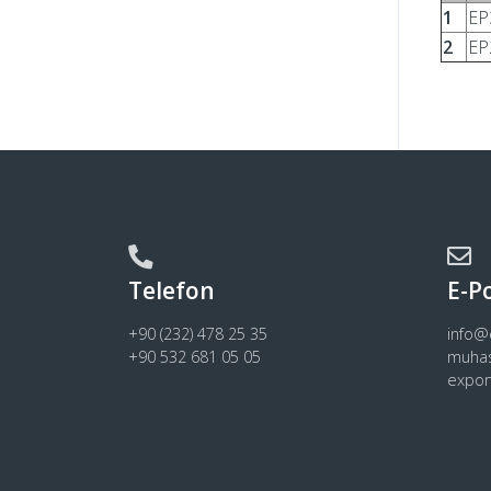
1
EP
2
EP
Telefon
E-P
+90 (232) 478 25 35
info
+90 532 681 05 05
muha
expo