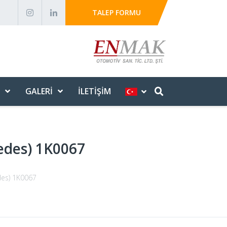
TALEP FORMU
GALERI
İLETIŞIM
cedes) 1K0067
des) 1K0067