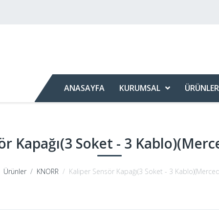
ANASAYFA
KURUMSAL
ÜRÜNLER
ör Kapağı(3 Soket - 3 Kablo)(Mer
Ürünler
KNORR
Kaliper Sensör Kapağı(3 Soket - 3 Kablo)(Merce