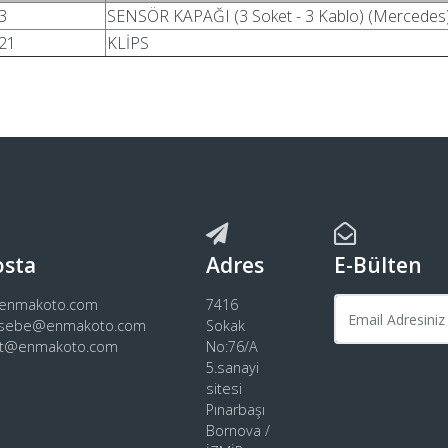
3
SENSÖR KAPAĞI (3 Soket - 3 Kablo) (Mercedes
21
KLİPS
osta
Adres
E-Bülten
@enmakoto.com
7416
sebe@enmakoto.com
Sokak
rt@enmakoto.com
No:76/A
5.sanayi
sitesi
Pınarbaşı
Bornova /