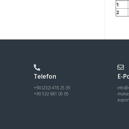
1
2
Telefon
E-P
+90 (232) 478 25 35
info
+90 532 681 05 05
muha
expo