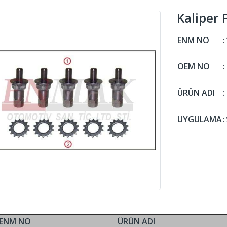
Kaliper 
ENM NO
:
OEM NO
:
ÜRÜN ADI
:
UYGULAMA
:
ENM NO
ÜRÜN ADI