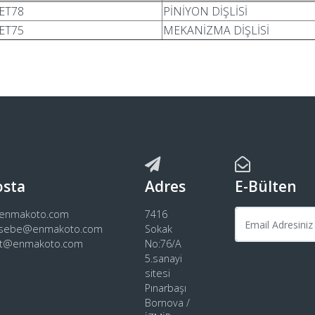
ET78
PİNİYON DİŞLİSİ
ET75
MEKANİZMA DİŞLİSİ
osta
Adres
E-Bülten
@enmakoto.com
7416
sebe@enmakoto.com
Sokak
rt@enmakoto.com
No:76/A
5.sanayi
sitesi
Pınarbaşı
Bornova /