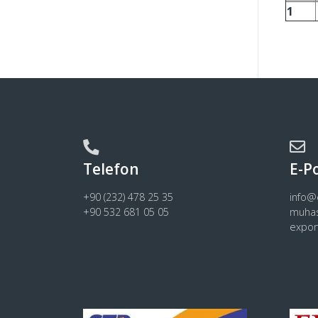
1
Telefon
E-P
+90 (232) 478 25 35
info
+90 532 681 05 05
muha
expo