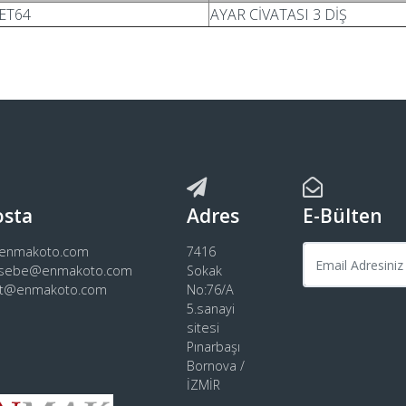
ET64
AYAR CİVATASI 3 DİŞ
osta
Adres
E-Bülten
@enmakoto.com
7416
sebe@enmakoto.com
Sokak
rt@enmakoto.com
No:76/A
5.sanayi
sitesi
Pınarbaşı
Bornova /
İZMİR