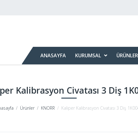
ANASAYFA
KURUMSAL
ÜRÜNLER
iper Kalibrasyon Civatası 3 Diş 1K
nasayfa
Ürünler
KNORR
Kaliper Kalibrasyon Civatası 3 Diş 1K0