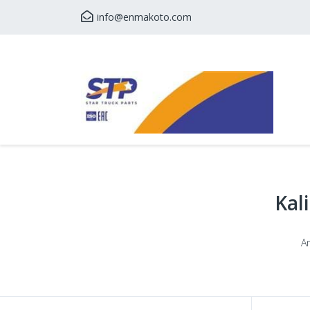
info@enmakoto.com
Kal
A