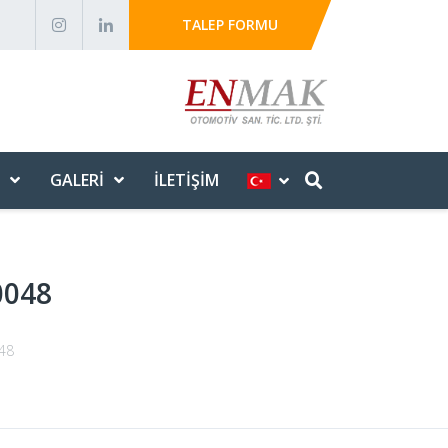
TALEP FORMU
GALERI
İLETIŞIM
0048
048