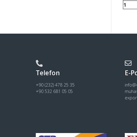
1
Telefon
E-P
+90 (232) 478 25 35
info
+90 532 681 05 05
muha
expo