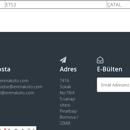
ET53
ÇATAL
osta
Adres
E-Bülten
@enmakoto.com
7416
sebe@enmakoto.com
Sokak
rt@enmakoto.com
No:76/A
5.sanayi
sitesi
Pınarbaşı
Bornova /
İZMİR