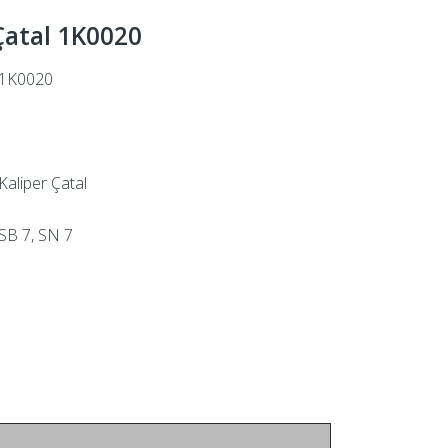
Çatal 1K0020
1K0020
Kaliper Çatal
SB 7, SN 7