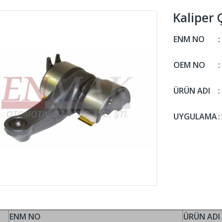
Kaliper 
ENM NO
:
OEM NO
:
ÜRÜN ADI
:
UYGULAMA
:
ENM NO
ÜRÜN ADI