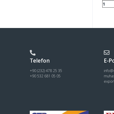
1
Telefon
E-P
+90 (232) 478 25 35
info
+90 532 681 05 05
muha
expo