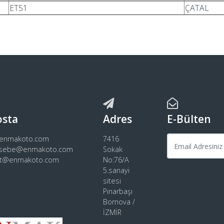
ET51
ÇATAL
osta
Adres
E-Bülten
@enmakoto.com
7416
sebe@enmakoto.com
Sokak
rt@enmakoto.com
No:76/A
5.sanayi
sitesi
Pınarbaşı
Bornova /
İZMİR