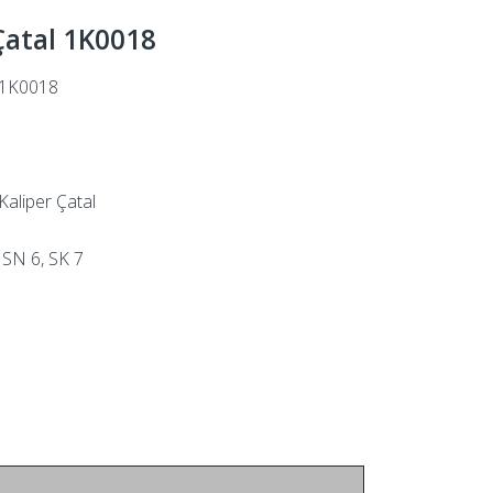
Çatal 1K0018
1K0018
Kaliper Çatal
SN 6, SK 7