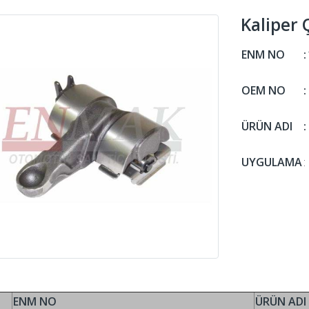
Kaliper 
ENM NO
:
OEM NO
:
ÜRÜN ADI
:
UYGULAMA
:
ENM NO
ÜRÜN ADI