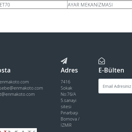
ET70
AYAR MEKANİZMASI
osta
Adres
E-Bülten
@enmakoto.com
7416
sebe@enmakoto.com
Sokak
rt@enmakoto.com
No:76/A
5.sanayi
sitesi
Pınarbaşı
Bornova /
İZMİR