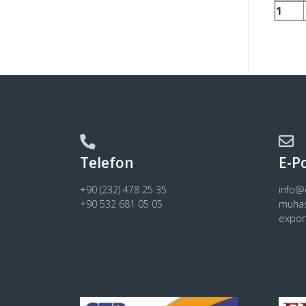
1
Telefon
E-P
+90 (232) 478 25 35
info
+90 532 681 05 05
muha
expo