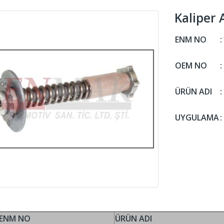
Kaliper
ENM NO
:
OEM NO
:
ÜRÜN ADI
:
UYGULAMA
:
ENM NO
ÜRÜN ADI